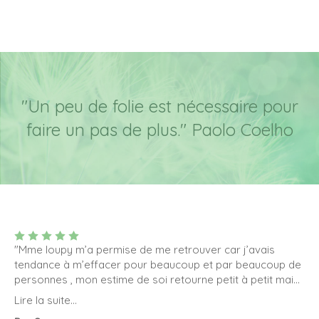
"Un peu de folie est nécessaire pour
faire un pas de plus." Paolo Coelho
"Mme loupy m’a permise de me retrouver car j’avais
tendance à m’effacer pour beaucoup et par beaucoup de
personnes , mon estime de soi retourne petit à petit mais
également ma confiance. Depuis le premier rendez-vous
Lire la suite...
je me suis senti à l’aise et détendue et aussi très à