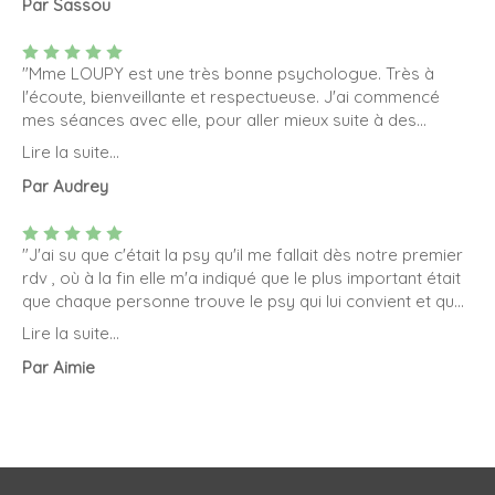
Par Sassou
l’écoute merci beaucoup "
"Mme LOUPY est une très bonne psychologue. Très à
l'écoute, bienveillante et respectueuse. J'ai commencé
mes séances avec elle, pour aller mieux suite à des
épisodes dépressifs et un burn-out. Aujourd'hui, je vais
Lire la suite...
bcp mieux. Merci à elle pour sa patience, son
Par Audrey
professionnalisme, ses analyses de qualité. Je vous la
recommandé sans hésiter ! "
"J'ai su que c'était la psy qu'il me fallait dès notre premier
rdv , où à la fin elle m'a indiqué que le plus important était
que chaque personne trouve le psy qui lui convient et que
si je ne le sentais pas je pouvais changer... Mais pour moi
Lire la suite...
c'était claire, son écoute, son analyse sa PERTINENCE et
Par Aimie
les valeurs humaines qu'elle a tout de suite laissé paraitre
on rendu les choses évidentes. Elle est professionnelle
tout en étant agréable etchaleureuse : à parfaite distance.
Elle a toujours accepté mon rythme et nous avons pas
mal cheminé ensemble. Elle ne donne pas de conseils (du
genre "quittez votre conjoint" ou autre..) mais permet de